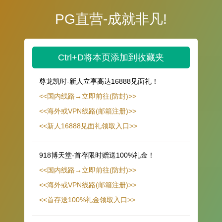
PG直营-成就非凡!
Ctrl+D将本页添加到收藏夹
尊龙凯时-新人立享高达16888见面礼！
<<国内线路→立即前往(防封)>>
<<海外或VPN线路(邮箱注册)>>
<<新人16888见面礼领取入口>>
918博天堂-首存限时赠送100%礼金！
<<国内线路→立即前往(防封)>>
<<海外或VPN线路(邮箱注册)>>
<<首存送100%礼金领取入口>>