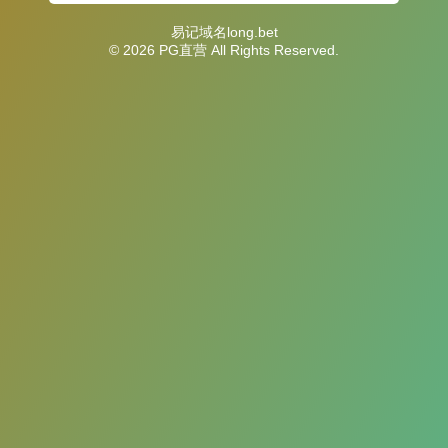
易记域名long.bet
© 2026 PG直营 All Rights Reserved.